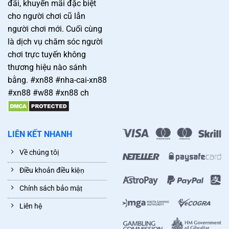
đãi, khuyến mãi đặc biệt
cho người chơi cũ lẫn
người chơi mới. Cuối cùng
là dịch vụ chăm sóc người
chơi trực tuyến không
thương hiệu nào sánh
bằng. #xn88 #nha-cai-xn88
#xn88 #w88 #xn88 ch
LIÊN KẾT NHANH
Về chúng tôị
Điều khoản điều kiệṇ
Chính sách bảo mậṭ
Liên hệ̣