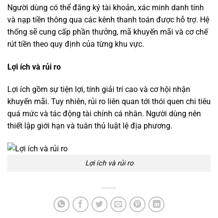
Người dùng có thể đăng ký tài khoản, xác minh danh tính
và nạp tiền thông qua các kênh thanh toán được hỗ trợ. Hệ
thống sẽ cung cấp phần thưởng, mã khuyến mãi và cơ chế
rút tiền theo quy định của từng khu vực.
Lợi ích và rủi ro
Lợi ích gồm sự tiện lợi, tính giải trí cao và cơ hội nhận
khuyến mãi. Tuy nhiên, rủi ro liên quan tới thói quen chi tiêu
quá mức và tác động tài chính cá nhân. Người dùng nên
thiết lập giới hạn và tuân thủ luật lệ địa phương.
Lợi ích và rủi ro