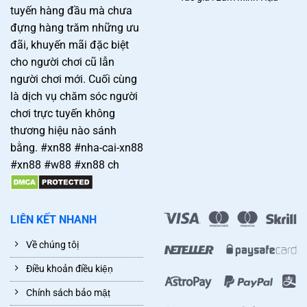
tuyến hàng đầu mà chưa
đựng hàng trăm những ưu
đãi, khuyến mãi đặc biệt
cho người chơi cũ lẫn
người chơi mới. Cuối cùng
là dịch vụ chăm sóc người
chơi trực tuyến không
thương hiệu nào sánh
bằng. #xn88 #nha-cai-xn88
#xn88 #w88 #xn88 ch
LIÊN KẾT NHANH
Về chúng tôị
Điều khoản điều kiệṇ
Chính sách bảo mậṭ