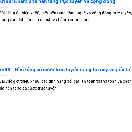
XN88: Khám phá nền tảng trực tuyến và cộng đồng
Bài viết giới thiệu xn88, một nền tảng công nghệ và cộng đồng trực tuyến,
i bật của xn88 da ga, đồng thời phân tích cách mỗi chức năng
trung vào tính năng, bảo mật và hỗ trợ người dùng.
 ích rõ ràng cho người dùng. Việc hiểu rõ các chức năng sẽ giúp
ưu hóa thời gian, công sức để đạt được mục tiêu cá nhân.
Giao diện người dùng tối ưu
dễ dàng nhận diện và thao tác, với bố cục hợp lý, màu sắc hài h
óng tiếp cận các chức năng chính mà không mất nhiều thời gian 
xn88 - Nền tảng cá cược trực tuyến đáng tin cậy và giải trí
hám phá các tính năng mới. Việc giảm thiểu độ trễ và tối ưu 
i trải nghiệm.
Bài viết giới thiệu xn88, các tính năng nổi bật, an toàn thanh toán và các
gia nền tảng cá cược trực tuyến.
Hiệu suất và trải nghiệm mượt mà
 Với xn88 da ga, đội ngũ kỹ thuật tối ưu hóa luồng xử lý, quản 
dùng có thể tham gia vào các hoạt động phức tạp mà không gặp h
ên cạnh đó, tối ưu hóa tương tác giúp các phản hồi từ hệ thố
i.