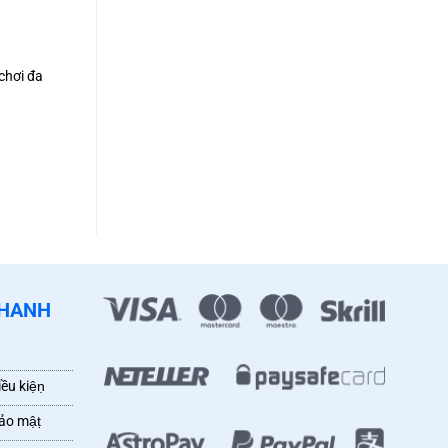
 chơi đa
 chặt chẽ. Bằng cách hợp tác với các đối tác công nghệ
khổ này, chúng ta sẽ phân tích các yếu tố kỹ thuật,
à sản phẩm mang lại so với các đối thủ trên thị
ính năng phức tạp. Các công nghệ tối ưu hóa đồ họa,
 Điều này cho phép người chơi có được trải nghiệm liền
 Đồng thời, hệ sinh thái xn88 cho phép tích hợp các
NHANH
̀u kiệṇ
 người dùng. Việc tuân thủ các chuẩn bảo mật toàn
̉o mậṭ
i hoạt động của xn88 da ga. Ngoài ra, hệ thống giám