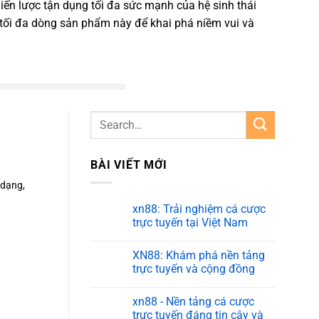
hiến lược tận dụng tối đa sức mạnh của hệ sinh thái
 tối đa dòng sản phẩm này để khai phá niềm vui và
BÀI VIẾT MỚI
ơng tác người dùng. Người dùng tiếp cận vào một cấu
 dạng,
nhắc để đảm bảo sự nhất quán với các sản phẩm khác
ta sẽ phân tích chi tiết các thành phần cốt lõi, từ mục
xn88: Trải nghiệm cá cược
trực tuyến tại Việt Nam
 quyết định dựa trên thông tin thực tế.
XN88: Khám phá nền tảng
trực tuyến và cộng đồng
xn88 - Nền tảng cá cược
trực tuyến đáng tin cậy và