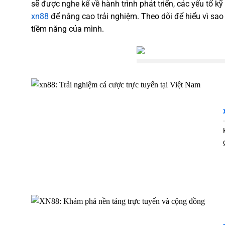
sẽ được nghe kể về hành trình phát triển, các yếu tố 
xn88
để nâng cao trải nghiệm. Theo dõi để hiểu vì sa
tiềm năng của mình.
Tổng quan về xn88 da ga
xn88
da ga được thiết kế với mục tiêu mang lại một k
trúc rõ ràng, dễ hiểu nhưng đồng thời ẩn chứa nhiều 
trong
xn88
, từ giao diện người dùng cho đến cơ chế tươ
tiêu thiết kế tới các chuẩn an toàn và tối ưu hóa vận 