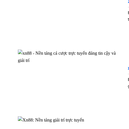
Các chức năng và dịch vụ nổi bật
Trong phần này, chúng ta đi sâu vào 4–6 chức năng nổ
được mô tả bằng các tình huống sử dụng thực tế và lợi
thể tận dụng tối đa nguồn lực của hệ sinh thái và tối 
Giao diện của xn88 da ga được thiết kế để người dùng 
tác được đặt ở vị trí hợp lý, giúp người dùng nhanh ch
người dùng nhanh chóng làm chủ nhịp độ và chủ động k
mà, giúp người chơi duy trì sự tập trung và hứng thú kh
Hiệu suất là nền tảng cho mọi trải nghiệm chất lượng.
ổn định ở mọi tình huống. Điều này có nghĩa là người 
tăng cường sự chủ động trong mỗi vòng trải nghiệm. B
chơi, làm tăng tính minh bạch và tuổi thọ của phiên chơ