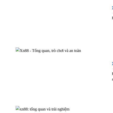
An toàn và bảo mật luôn là yếu tố được ưu tiên trong 
thực và kiểm soát truy cập nghiêm ngặt. Mô hình an to
trình xử lý dữ liệu. Người chơi có thể tin tưởng rằng 
nghiệm và khám phá các tính năng mới.
Trải nghiệm xã hội là một phần quan trọng trong xn88
cách tự nhiên. Việc tích hợp các công cụ giao tiếp, m
lành mạnh và hợp tác. Cộng đồng được xem như một ngu
người có cùng đam mê.
Da ga không đứng riêng lẻ mà là một phần của hệ sinh 
theo hướng phù hợp với từng người dùng. Các API và cô
Sự mở rộng này mang lại tính linh hoạt cao, cho phép