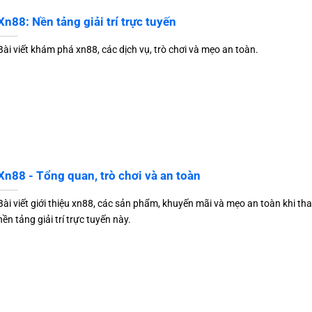
Bảo mật và quyền riêng tư
Xn88: Nền tảng giải trí trực tuyến
mọi sản phẩm của xn88. Da ga được xây dựng trên nền tảng bảo 
Bài viết khám phá xn88, các dịch vụ, trò chơi và mẹo an toàn.
àn được thiết kế để bảo vệ thông tin người chơi và dữ liệu giao
các hoạt động của họ được quản lý theo các chuẩn mực cao nhất v
Cộng đồng và sự tương tác xã hội
 da ga. Nền tảng cho phép người dùng tương tác, chia sẻ thành
Xn88 - Tổng quan, trò chơi và an toàn
àu sắc nhận diện và hệ thống bảng xếp hạng giúp tăng động lực 
ồn động lực vô giá, nơi người chơi có thể học hỏi, trao đổi c
Bài viết giới thiệu xn88, các sản phẩm, khuyến mãi và mẹo an toàn khi th
nền tảng giải trí trực tuyến này.
Mô-đun mở rộng và tích hợp
thái xn88. Điều này có nghĩa là có sự liên kết chặt chẽ với cá
ng cụ tích hợp hỗ trợ khả năng đồng bộ dữ liệu, so sánh kết q
 người chơi dễ dàng nâng cấp trải nghiệm mà không phải chuyển