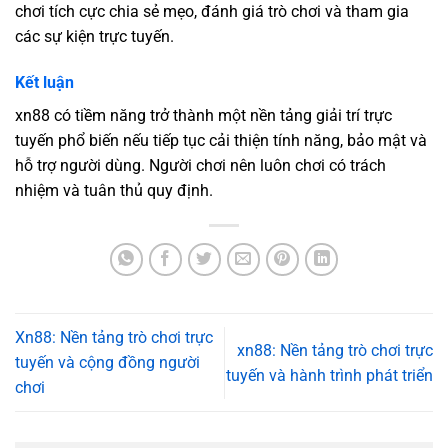
chơi tích cực chia sẻ mẹo, đánh giá trò chơi và tham gia
các sự kiện trực tuyến.
Kết luận
xn88 có tiềm năng trở thành một nền tảng giải trí trực
tuyến phổ biến nếu tiếp tục cải thiện tính năng, bảo mật và
hỗ trợ người dùng. Người chơi nên luôn chơi có trách
nhiệm và tuân thủ quy định.
Xn88: Nền tảng trò chơi trực
xn88: Nền tảng trò chơi trực
tuyến và cộng đồng người
tuyến và hành trình phát triển
chơi