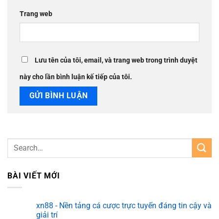
Trang web
Lưu tên của tôi, email, và trang web trong trình duyệt
này cho lần bình luận kế tiếp của tôi.
BÀI VIẾT MỚI
xn88 - Nền tảng cá cược trực tuyến đáng tin cậy và
giải trí