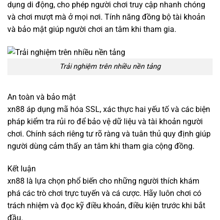
dụng di động, cho phép người chơi truy cập nhanh chóng
và chơi mượt mà ở mọi nơi. Tính năng đồng bộ tài khoản
và bảo mật giúp người chơi an tâm khi tham gia.
Trải nghiệm trên nhiều nền tảng
An toàn và bảo mật
xn88 áp dụng mã hóa SSL, xác thực hai yếu tố và các biện
pháp kiểm tra rủi ro để bảo vệ dữ liệu và tài khoản người
chơi. Chính sách riêng tư rõ ràng và tuân thủ quy định giúp
người dùng cảm thấy an tâm khi tham gia cộng đồng.
Kết luận
xn88 là lựa chọn phổ biến cho những người thích khám
phá các trò chơi trực tuyến và cá cược. Hãy luôn chơi có
trách nhiệm và đọc kỹ điều khoản, điều kiện trước khi bắt
đầu.