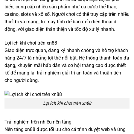
biến, cung cấp nhiều sản phẩm như cá cược thể thao,
casino, slots và xổ số. Người chơi có thể truy cập trên nhiều
thiết bị và mạng, từ máy tính để bàn đến điện thoại di
động, với giao diện thân thiện và tốc độ xử lý nhanh.
Lợi ích khi chơi trên xn88
Giao diện trực quan, đăng ký nhanh chóng và hỗ trợ khách
hàng 24/7 là những lợi thế nổi bật. Hệ thống thanh toán đa
dạng, khuyến mãi hấp dẫn và cơ hội thắng cao được thiết
kế để mang lại trải nghiệm giải trí an toàn và thuận tiện
cho người dùng.
Lợi ích khi chơi trên xn88
Trải nghiệm trên nhiều nền tảng
Nền tảng xn88 được tối ưu cho cả trình duyệt web và ứng