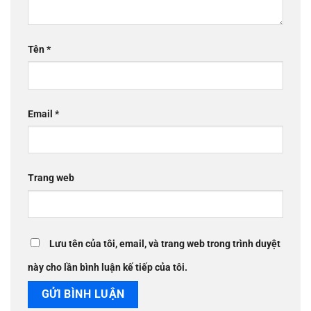
Tên
*
Email
*
Trang web
Lưu tên của tôi, email, và trang web trong trình duyệt
này cho lần bình luận kế tiếp của tôi.