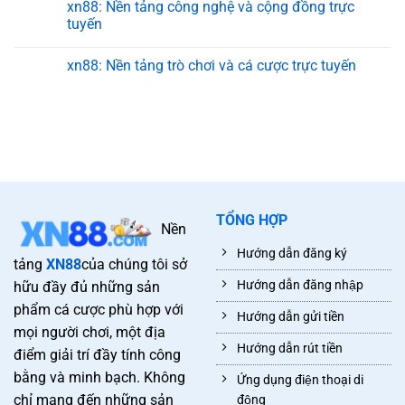
xn88: Nền tảng công nghệ và cộng đồng trực
tuyến
xn88: Nền tảng trò chơi và cá cược trực tuyến
TỔNG HỢP
Nền
Hướng dẫn đăng ký
tảng
XN88
của chúng tôi sở
Hướng dẫn đăng nhập
hữu đầy đủ những sản
phẩm cá cược phù hợp với
Hướng dẫn gửi tiền
mọi người chơi, một địa
Hướng dẫn rút tiền
điểm giải trí đầy tính công
bằng và minh bạch. Không
Ứng dụng điện thoại di
chỉ mang đến những sản
động