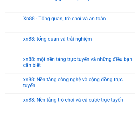
Xn88 - Tổng quan, trò chơi và an toàn
xn88: tổng quan và trải nghiệm
xn88: một nền tảng trực tuyến và những điều bạn
cần biết
xn88: Nền tảng công nghệ và cộng đồng trực
tuyến
xn88: Nền tảng trò chơi và cá cược trực tuyến