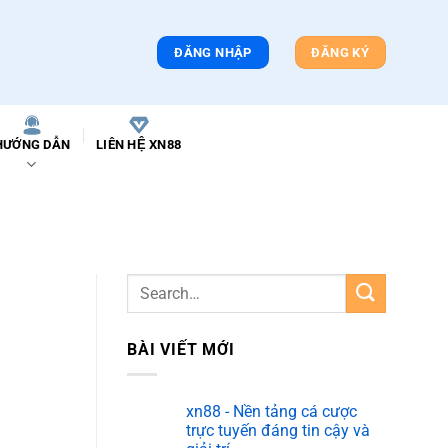
ĐĂNG NHẬP
ĐĂNG KÝ
HƯỚNG DẪN
LIÊN HỆ XN88
BÀI VIẾT MỚI
xn88 - Nền tảng cá cược
trực tuyến đáng tin cậy và