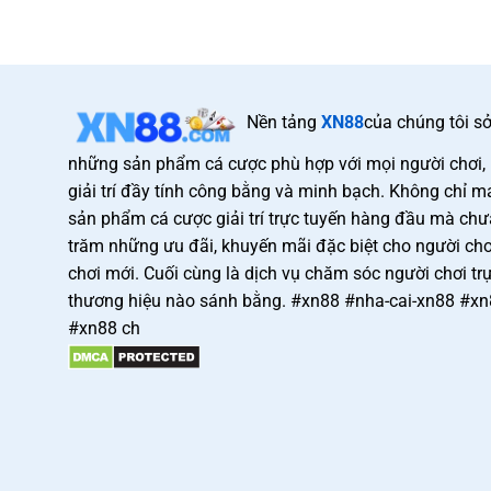
Nền tảng
XN88
của chúng tôi s
những sản phẩm cá cược phù hợp với mọi người chơi,
giải trí đầy tính công bằng và minh bạch. Không chỉ
sản phẩm cá cược giải trí trực tuyến hàng đầu mà ch
trăm những ưu đãi, khuyến mãi đặc biệt cho người chơ
chơi mới. Cuối cùng là dịch vụ chăm sóc người chơi tr
thương hiệu nào sánh bằng. #xn88 #nha-cai-xn88 #x
#xn88 ch