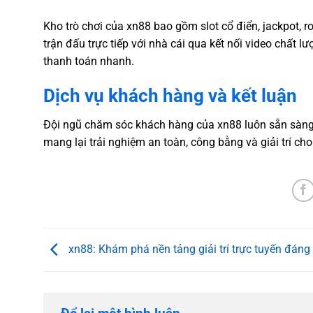
Kho trò chơi của xn88 bao gồm slot cổ điển, jackpot, rou
trận đấu trực tiếp với nhà cái qua kết nối video chất 
thanh toán nhanh.
Dịch vụ khách hàng và kết luận
Đội ngũ chăm sóc khách hàng của xn88 luôn sẵn sàng hỗ
mang lại trải nghiệm an toàn, công bằng và giải trí cho
xn88: Khám phá nền tảng giải trí trực tuyến đáng 