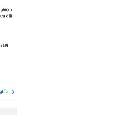
 nghiệm
 ưu đãi
m kết
nghĩa