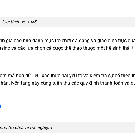
Giới thiệu về xn88
đánh giá cao nhờ danh mục trò chơi đa dạng và giao diện trực qu
 casino và các lựa chọn cá cược thể thao thuộc một hệ sinh thái t
 mã hóa dữ liệu, xác thực hai yếu tố và kiểm tra sự cố theo th
 nhân. Nền tảng này cũng tuân thủ các quy định thanh toán và qu
m
ục trò chơi và trải nghiệm