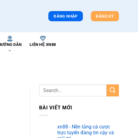
ĐĂNG NHẬP
ĐĂNG KÝ
HƯỚNG DẪN
LIÊN HỆ XN88
BÀI VIẾT MỚI
xn88 - Nền tảng cá cược
trực tuyến đáng tin cậy và