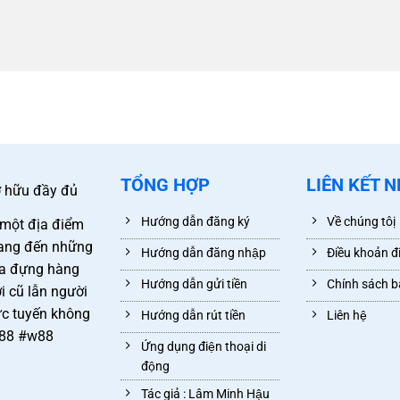
TỔNG HỢP
LIÊN KẾT 
ở hữu đầy đủ
Hướng dẫn đăng ký
Về chúng tôị
 một địa điểm
 mang đến những
Hướng dẫn đăng nhập
Điều khoản điê
ưa đựng hàng
Hướng dẫn gửi tiền
Chính sách ba
i cũ lẫn người
ực tuyến không
Hướng dẫn rút tiền
Liên hệ̣
n88 #w88
Ứng dụng điện thoại di
động
Tác giả : Lâm Minh Hậu