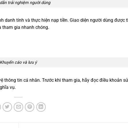
dẫn trải nghiệm người dùng
h danh tính và thực hiện nạp tiền. Giao diện người dùng được t
 và tham gia nhanh chóng.
Khuyến cáo và lưu ý
 vệ thông tin cá nhân. Trước khi tham gia, hãy đọc điều khoản s
ghĩa vụ.