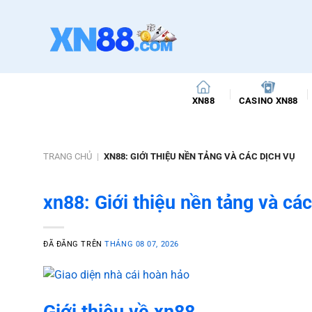
Chuyển
đến
nội
dung
XN88
CASINO XN88
TRANG CHỦ
|
XN88: GIỚI THIỆU NỀN TẢNG VÀ CÁC DỊCH VỤ
xn88: Giới thiệu nền tảng và các
ĐÃ ĐĂNG TRÊN
THÁNG 08 07, 2026