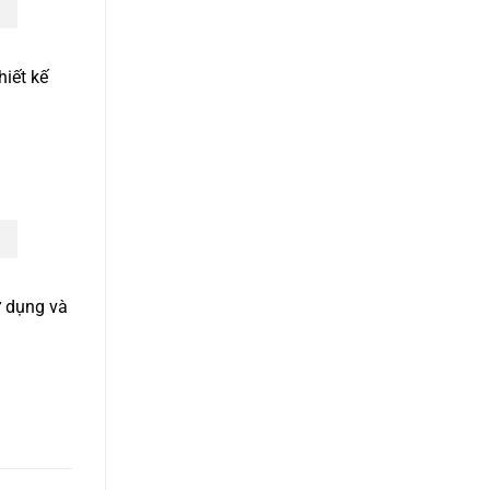
hiết kế
ử dụng và