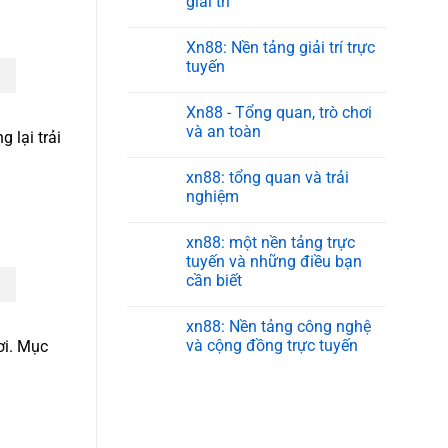
giải trí
Xn88: Nền tảng giải trí trực
tuyến
Xn88 - Tổng quan, trò chơi
và an toàn
 lại trải
xn88: tổng quan và trải
nghiệm
xn88: một nền tảng trực
tuyến và những điều bạn
cần biết
xn88: Nền tảng công nghệ
và cộng đồng trực tuyến
ơi. Mục