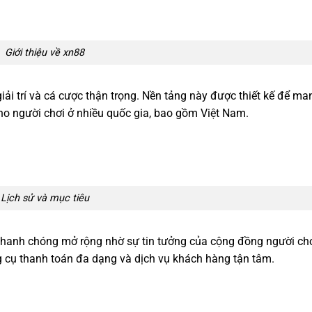
Giới thiệu về xn88
iải trí và cá cược thận trọng. Nền tảng này được thiết kế để mang
ho người chơi ở nhiều quốc gia, bao gồm Việt Nam.
Lịch sử và mục tiêu
nhanh chóng mở rộng nhờ sự tin tưởng của cộng đồng người ch
ng cụ thanh toán đa dạng và dịch vụ khách hàng tận tâm.