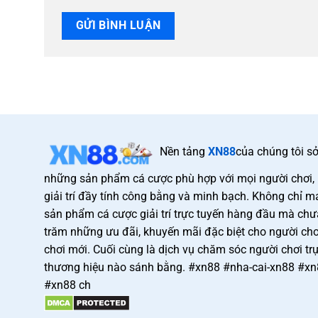
Nền tảng
XN88
của chúng tôi s
những sản phẩm cá cược phù hợp với mọi người chơi,
giải trí đầy tính công bằng và minh bạch. Không chỉ
sản phẩm cá cược giải trí trực tuyến hàng đầu mà ch
trăm những ưu đãi, khuyến mãi đặc biệt cho người chơ
chơi mới. Cuối cùng là dịch vụ chăm sóc người chơi tr
thương hiệu nào sánh bằng. #xn88 #nha-cai-xn88 #x
#xn88 ch