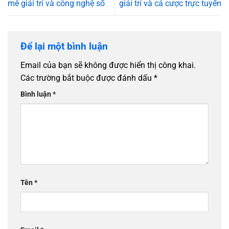
mê giải trí và công nghệ số
giải trí và cá cược trực tuyến
Để lại một bình luận
Email của bạn sẽ không được hiển thị công khai.
Các trường bắt buộc được đánh dấu
*
Bình luận
*
Tên
*