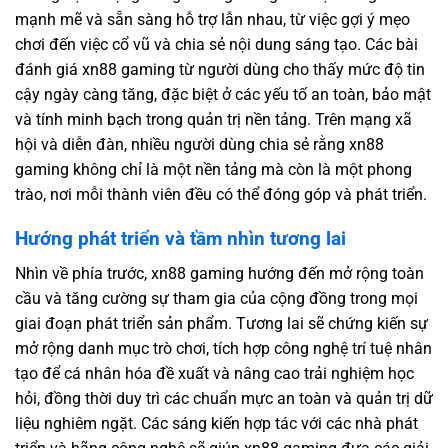
mạnh mẽ và sẵn sàng hỗ trợ lẫn nhau, từ việc gợi ý mẹo
chơi đến việc cổ vũ và chia sẻ nội dung sáng tạo. Các bài
đánh giá xn88 gaming từ người dùng cho thấy mức độ tin
cậy ngày càng tăng, đặc biệt ở các yếu tố an toàn, bảo mật
và tính minh bạch trong quản trị nền tảng. Trên mạng xã
hội và diễn đàn, nhiều người dùng chia sẻ rằng xn88
gaming không chỉ là một nền tảng mà còn là một phong
trào, nơi mỗi thành viên đều có thể đóng góp và phát triển.
Hướng phát triển và tầm nhìn tương lai
Nhìn về phía trước, xn88 gaming hướng đến mở rộng toàn
cầu và tăng cường sự tham gia của cộng đồng trong mọi
giai đoạn phát triển sản phẩm. Tương lai sẽ chứng kiến sự
mở rộng danh mục trò chơi, tích hợp công nghệ trí tuệ nhân
tạo để cá nhân hóa đề xuất và nâng cao trải nghiệm học
hỏi, đồng thời duy trì các chuẩn mực an toàn và quản trị dữ
liệu nghiêm ngặt. Các sáng kiến hợp tác với các nhà phát