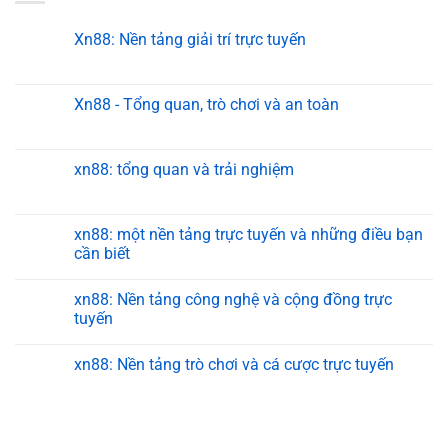
Xn88: Nền tảng giải trí trực tuyến
Xn88 - Tổng quan, trò chơi và an toàn
xn88: tổng quan và trải nghiệm
xn88: một nền tảng trực tuyến và những điều bạn
cần biết
xn88: Nền tảng công nghệ và cộng đồng trực
tuyến
xn88: Nền tảng trò chơi và cá cược trực tuyến