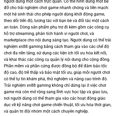
người dùng một cách trực quan. Có thể hình dung một bệ
đỡ cho trải nghiệm chơi game nhanh chóng và liền mạch:
một hệ sinh thái cho phép người dùng khởi động game,
theo dõi tiến độ, tương tác với bạn bè và đối tác một cách
an toàn. Dòng sản phẩm phụ trợ đi kèm gồm các công cụ
hỗ trợ streaming, phân tích hành vi người chơi, và
marketplace cho nội dung sáng tạo. Người dùng có thể trải
nghiệm xn88 gaming bằng cách tham gia vào các chế độ
chơi đa nền tảng, sử dụng các tiện ích tối ưu hóa kết nối,
và khai thác các công cụ quản lý nội dung cho cộng đồng.
Phần mềm và phần cứng được đồng bộ để đảm bảo tốc
độ cao, độ trễ thấp và bảo mật tối ưu, giúp mỗi người chơi
có thể tự tin khám phá, thử nghiệm và nâng cao trình độ.
Trải nghiệm xn88 gaming không chỉ dừng lại ở việc chơi
game mà còn mở rộng sang lĩnh vực học tập và giao lưu,
nơi người dùng có thể tham gia vào các hoạt động giáo
dục về kỹ năng chơi game chiến thuật, tối ưu hóa thời gian,
và quản trị đội nhóm một cách chuyên nghiệp.