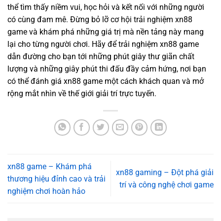
thể tìm thấy niềm vui, học hỏi và kết nối với những người
có cùng đam mê. Đừng bỏ lỡ cơ hội trải nghiệm xn88
game và khám phá những giá trị mà nền tảng này mang
lại cho từng người chơi. Hãy để trải nghiệm xn88 game
dẫn đường cho bạn tới những phút giây thư giãn chất
lượng và những giây phút thi đấu đầy cảm hứng, nơi bạn
có thể đánh giá xn88 game một cách khách quan và mở
rộng mắt nhìn về thế giới giải trí trực tuyến.
xn88 game – Khám phá
xn88 gaming – Đột phá giải
thương hiệu đỉnh cao và trải
trí và công nghệ chơi game
nghiệm chơi hoàn hảo