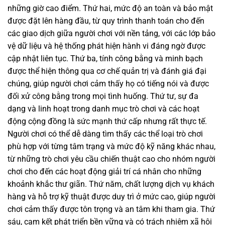
những giờ cao điểm. Thứ hai, mức độ an toàn và bảo mật
được đặt lên hàng đầu, từ quy trình thanh toán cho đến
các giao dịch giữa người chơi với nền tảng, với các lớp bảo
vệ dữ liệu và hệ thống phát hiện hành vi đáng ngờ được
cập nhật liên tục. Thứ ba, tính công bằng và minh bạch
được thể hiện thông qua cơ chế quản trị và đánh giá đại
chúng, giúp người chơi cảm thấy họ có tiếng nói và được
đối xử công bằng trong mọi tình huống. Thứ tư, sự đa
dạng và linh hoạt trong danh mục trò chơi và các hoạt
động cộng đồng là sức mạnh thứ cấp nhưng rất thực tế.
Người chơi có thể dễ dàng tìm thấy các thể loại trò chơi
phù hợp với từng tâm trạng và mức độ kỹ năng khác nhau,
từ những trò chơi yêu cầu chiến thuật cao cho nhóm người
chơi cho đến các hoạt động giải trí cá nhân cho những
khoảnh khắc thư giãn. Thứ năm, chất lượng dịch vụ khách
hàng và hỗ trợ kỹ thuật được duy trì ở mức cao, giúp người
chơi cảm thấy được tôn trọng và an tâm khi tham gia. Thứ
sáu, cam kết phát triển bền vững và có trách nhiệm xã hội