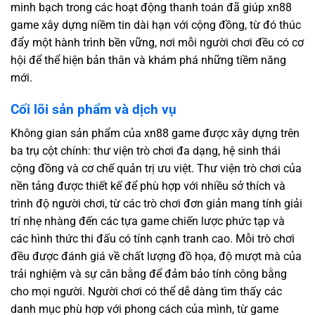
minh bạch trong các hoạt động thanh toán đã giúp xn88
game xây dựng niềm tin dài hạn với cộng đồng, từ đó thúc
đẩy một hành trình bền vững, nơi mỗi người chơi đều có cơ
hội để thể hiện bản thân và khám phá những tiềm năng
mới.
Cối lõi sản phẩm và dịch vụ
Không gian sản phẩm của xn88 game được xây dựng trên
ba trụ cột chính: thư viện trò chơi đa dạng, hệ sinh thái
cộng đồng và cơ chế quản trị ưu việt. Thư viện trò chơi của
nền tảng được thiết kế để phù hợp với nhiều sở thích và
trình độ người chơi, từ các trò chơi đơn giản mang tính giải
trí nhẹ nhàng đến các tựa game chiến lược phức tạp và
các hình thức thi đấu có tính cạnh tranh cao. Mỗi trò chơi
đều được đánh giá về chất lượng đồ họa, độ mượt mà của
trải nghiệm và sự cân bằng để đảm bảo tính công bằng
cho mọi người. Người chơi có thể dễ dàng tìm thấy các
danh mục phù hợp với phong cách của mình, từ game