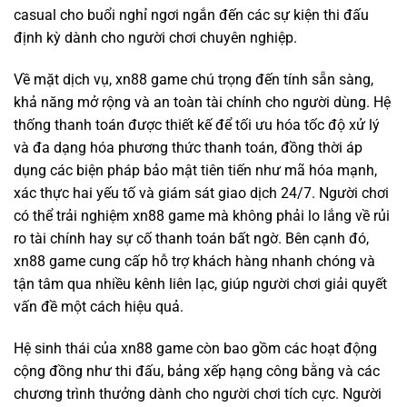
casual cho buổi nghỉ ngơi ngắn đến các sự kiện thi đấu
định kỳ dành cho người chơi chuyên nghiệp.
Về mặt dịch vụ, xn88 game chú trọng đến tính sẵn sàng,
khả năng mở rộng và an toàn tài chính cho người dùng. Hệ
thống thanh toán được thiết kế để tối ưu hóa tốc độ xử lý
và đa dạng hóa phương thức thanh toán, đồng thời áp
dụng các biện pháp bảo mật tiên tiến như mã hóa mạnh,
xác thực hai yếu tố và giám sát giao dịch 24/7. Người chơi
có thể trải nghiệm xn88 game mà không phải lo lắng về rủi
ro tài chính hay sự cố thanh toán bất ngờ. Bên cạnh đó,
xn88 game cung cấp hỗ trợ khách hàng nhanh chóng và
tận tâm qua nhiều kênh liên lạc, giúp người chơi giải quyết
vấn đề một cách hiệu quả.
Hệ sinh thái của xn88 game còn bao gồm các hoạt động
cộng đồng như thi đấu, bảng xếp hạng công bằng và các
chương trình thưởng dành cho người chơi tích cực. Người