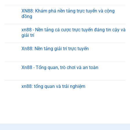
XN88: Khám phá nền tảng trực tuyến và cộng
đồng
xn88 - Nền tảng cá cược trực tuyến đáng tin cậy và
giải trí
Xn88: Nền tảng giải trí trực tuyến
Xn88 - Tổng quan, trò chơi và an toàn
xn88: tổng quan và trải nghiệm