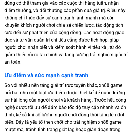
dùng có thể tham gia vào các cuộc thi hàng tuần, nhận
điểm thưởng, và đổi thưởng các phần quà giá trị. Điều này
không chỉ thúc đẩy sự cạnh tranh lành mạnh mà còn
khuyến khích người chơi chia sẻ chiến lược, tác động tích
cực đến sự phát triển của cộng đồng. Các hoạt động giáo
dục và tư vấn quản trị chi tiêu cũng được tích hợp, giúp
người chơi nhận biết và kiểm soát hành vi tiêu xài, từ đó
giảm thiểu rủi ro tài chính và tăng cường trải nghiệm giải trí
an toàn.
Ưu điểm và sức mạnh cạnh tranh
So với nhiều nền tảng giải trí trực tuyến khác, xn88 game
nổi bật nhờ một loạt ưu điểm được thiết kế để nuôi dưỡng
sự hài lòng của người chơi và khách hàng. Trước hết, công
nghệ được tối ưu để đảm bảo tốc độ truy cập nhanh và ổn
định, kể cả khi số lượng người chơi đồng thời tăng lên đột
biến. Đây là yếu tố then chốt cho trải nghiệm xn88 game
mượt mà, tránh tình trạng giật lag hoặc gián đoạn trong