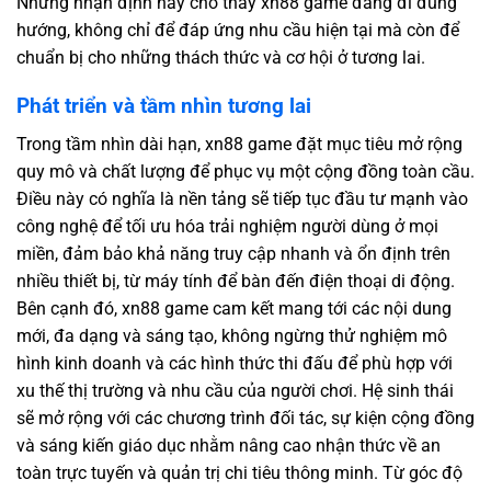
Những nhận định này cho thấy xn88 game đang đi đúng
hướng, không chỉ để đáp ứng nhu cầu hiện tại mà còn để
chuẩn bị cho những thách thức và cơ hội ở tương lai.
Phát triển và tầm nhìn tương lai
Trong tầm nhìn dài hạn, xn88 game đặt mục tiêu mở rộng
quy mô và chất lượng để phục vụ một cộng đồng toàn cầu.
Điều này có nghĩa là nền tảng sẽ tiếp tục đầu tư mạnh vào
công nghệ để tối ưu hóa trải nghiệm người dùng ở mọi
miền, đảm bảo khả năng truy cập nhanh và ổn định trên
nhiều thiết bị, từ máy tính để bàn đến điện thoại di động.
Bên cạnh đó, xn88 game cam kết mang tới các nội dung
mới, đa dạng và sáng tạo, không ngừng thử nghiệm mô
hình kinh doanh và các hình thức thi đấu để phù hợp với
xu thế thị trường và nhu cầu của người chơi. Hệ sinh thái
sẽ mở rộng với các chương trình đối tác, sự kiện cộng đồng
và sáng kiến giáo dục nhằm nâng cao nhận thức về an
toàn trực tuyến và quản trị chi tiêu thông minh. Từ góc độ