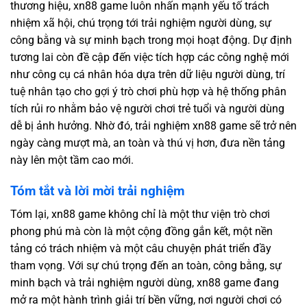
thương hiệu, xn88 game luôn nhấn mạnh yếu tố trách
nhiệm xã hội, chú trọng tới trải nghiệm người dùng, sự
công bằng và sự minh bạch trong mọi hoạt động. Dự định
tương lai còn đề cập đến việc tích hợp các công nghệ mới
như công cụ cá nhân hóa dựa trên dữ liệu người dùng, trí
tuệ nhân tạo cho gợi ý trò chơi phù hợp và hệ thống phân
tích rủi ro nhằm bảo vệ người chơi trẻ tuổi và người dùng
dễ bị ảnh hưởng. Nhờ đó, trải nghiệm xn88 game sẽ trở nên
ngày càng mượt mà, an toàn và thú vị hơn, đưa nền tảng
này lên một tầm cao mới.
Tóm tắt và lời mời trải nghiệm
Tóm lại, xn88 game không chỉ là một thư viện trò chơi
phong phú mà còn là một cộng đồng gắn kết, một nền
tảng có trách nhiệm và một câu chuyện phát triển đầy
tham vọng. Với sự chú trọng đến an toàn, công bằng, sự
minh bạch và trải nghiệm người dùng, xn88 game đang
mở ra một hành trình giải trí bền vững, nơi người chơi có