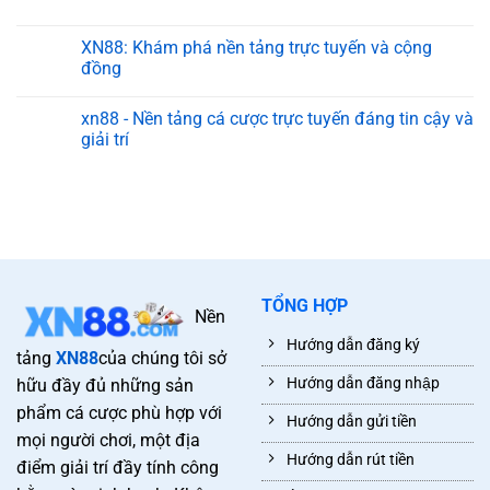
XN88: Khám phá nền tảng trực tuyến và cộng
đồng
xn88 - Nền tảng cá cược trực tuyến đáng tin cậy và
giải trí
TỔNG HỢP
Nền
Hướng dẫn đăng ký
tảng
XN88
của chúng tôi sở
Hướng dẫn đăng nhập
hữu đầy đủ những sản
phẩm cá cược phù hợp với
Hướng dẫn gửi tiền
mọi người chơi, một địa
Hướng dẫn rút tiền
điểm giải trí đầy tính công