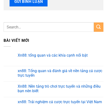
BÀI VIẾT MỚI
Xn88: tổng quan và các khía cạnh nổi bật
xn88: Tổng quan và đánh giá về nền tảng cá cược
trực tuyến
Xn88: Nền tảng trò chơi trực tuyến và những điều
bạn nên biết
xn88: Trải nghiệm cá cược trực tuyến tại Việt Nam