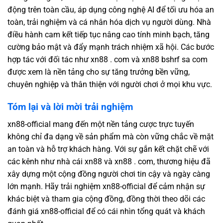
động trên toàn cầu, áp dụng công nghệ AI để tối ưu hóa an
toàn, trải nghiệm và cá nhân hóa dịch vụ người dùng. Nhà
điều hành cam kết tiếp tục nâng cao tính minh bạch, tăng
cường bảo mật và đẩy mạnh trách nhiệm xã hội. Các bước
hợp tác với đối tác như xn88 . com và xn88 bshrf sa com
được xem là nền tảng cho sự tăng trưởng bền vững,
chuyên nghiệp và thân thiện với người chơi ở mọi khu vực.
Tóm lại và lời mời trải nghiệm
xn88-official mang đến một nền tảng cược trực tuyến
không chỉ đa dạng về sản phẩm mà còn vững chắc về mặt
an toàn và hỗ trợ khách hàng. Với sự gắn kết chặt chẽ với
các kênh như nhà cái xn88 và xn88 . com, thương hiệu đã
xây dựng một cộng đồng người chơi tin cậy và ngày càng
lớn mạnh. Hãy trải nghiệm xn88-official để cảm nhận sự
khác biệt và tham gia cộng đồng, đồng thời theo dõi các
đánh giá xn88-official để có cái nhìn tổng quát và khách