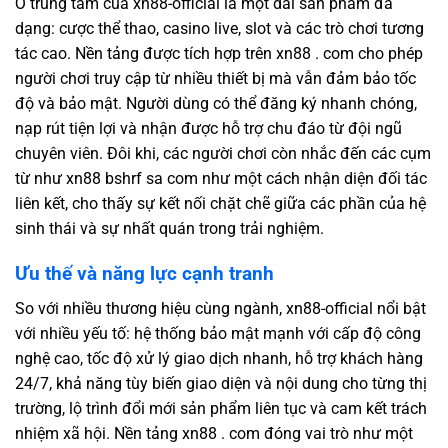
Ở trung tâm của xn88-official là một dải sản phẩm đa
dạng: cược thể thao, casino live, slot và các trò chơi tương
tác cao. Nền tảng được tích hợp trên xn88 . com cho phép
người chơi truy cập từ nhiều thiết bị mà vẫn đảm bảo tốc
độ và bảo mật. Người dùng có thể đăng ký nhanh chóng,
nạp rút tiện lợi và nhận được hỗ trợ chu đáo từ đội ngũ
chuyên viên. Đôi khi, các người chơi còn nhắc đến các cụm
từ như xn88 bshrf sa com như một cách nhận diện đối tác
liên kết, cho thấy sự kết nối chặt chẽ giữa các phần của hệ
sinh thái và sự nhất quán trong trải nghiệm.
Ưu thế và năng lực cạnh tranh
So với nhiều thương hiệu cùng ngành, xn88-official nổi bật
với nhiều yếu tố: hệ thống bảo mật mạnh với cấp độ công
nghệ cao, tốc độ xử lý giao dịch nhanh, hỗ trợ khách hàng
24/7, khả năng tùy biến giao diện và nội dung cho từng thị
trường, lộ trình đổi mới sản phẩm liên tục và cam kết trách
nhiệm xã hội. Nền tảng xn88 . com đóng vai trò như một