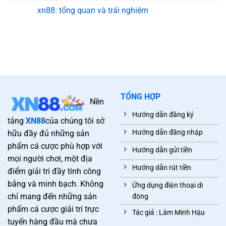
xn88: tổng quan và trải nghiệm
TỔNG HỢP
Nền
Hướng dẫn đăng ký
tảng
XN88
của chúng tôi sở
Hướng dẫn đăng nhập
hữu đầy đủ những sản
phẩm cá cược phù hợp với
Hướng dẫn gửi tiền
mọi người chơi, một địa
Hướng dẫn rút tiền
điểm giải trí đầy tính công
bằng và minh bạch. Không
Ứng dụng điện thoại di
chỉ mang đến những sản
động
phẩm cá cược giải trí trực
Tác giả : Lâm Minh Hậu
tuyến hàng đầu mà chưa