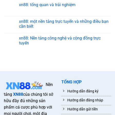
xn88: tổng quan và trải nghiệm
xn88: một nền tảng trực tuyến và những điều bạn
cần biết
xn88: Nền tảng công nghệ và cộng đồng trực
tuyến
TỔNG HỢP
Nền
Hướng dẫn đăng ký
tảng
XN88
của chúng tôi sở
Hướng dẫn đăng nhập
hữu đầy đủ những sản
phẩm cá cược phù hợp với
Hướng dẫn gửi tiền
mọi người chơi, một địa