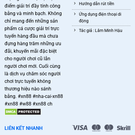
Hướng dẫn rút tiền
điểm giải trí đầy tính công
bằng và minh bạch. Không
Ứng dụng điện thoại di
chỉ mang đến những sản
động
phẩm cá cược giải trí trực
Tác giả : Lâm Minh Hậu
tuyến hàng đầu mà chưa
đựng hàng trăm những ưu
đãi, khuyến mãi đặc biệt
cho người chơi cũ lẫn
người chơi mới. Cuối cùng
là dịch vụ chăm sóc người
chơi trực tuyến không
thương hiệu nào sánh
bằng. #xn88 #nha-cai-xn88
#xn88 #w88 #xn88 ch
LIÊN KẾT NHANH