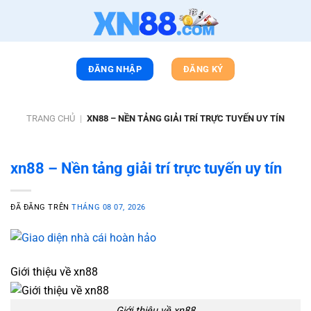
Chuyển
đến
nội
dung
ĐĂNG NHẬP
ĐĂNG KÝ
TRANG CHỦ
|
XN88 – NỀN TẢNG GIẢI TRÍ TRỰC TUYẾN UY TÍN
xn88 – Nền tảng giải trí trực tuyến uy tín
ĐÃ ĐĂNG TRÊN
THÁNG 08 07, 2026
Giới thiệu về xn88
Giới thiệu về xn88