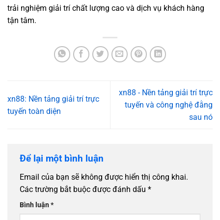
trải nghiệm giải trí chất lượng cao và dịch vụ khách hàng
tận tâm.
xn88 - Nền tảng giải trí trực
xn88: Nền tảng giải trí trực
tuyến và công nghệ đằng
tuyến toàn diện
sau nó
Để lại một bình luận
Email của bạn sẽ không được hiển thị công khai.
Các trường bắt buộc được đánh dấu
*
Bình luận
*