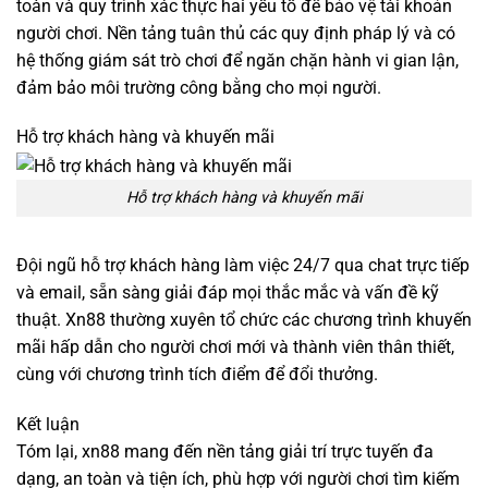
toàn và quy trình xác thực hai yếu tố để bảo vệ tài khoản
người chơi. Nền tảng tuân thủ các quy định pháp lý và có
hệ thống giám sát trò chơi để ngăn chặn hành vi gian lận,
đảm bảo môi trường công bằng cho mọi người.
Hỗ trợ khách hàng và khuyến mãi
Hỗ trợ khách hàng và khuyến mãi
Đội ngũ hỗ trợ khách hàng làm việc 24/7 qua chat trực tiếp
và email, sẵn sàng giải đáp mọi thắc mắc và vấn đề kỹ
thuật. Xn88 thường xuyên tổ chức các chương trình khuyến
mãi hấp dẫn cho người chơi mới và thành viên thân thiết,
cùng với chương trình tích điểm để đổi thưởng.
Kết luận
Tóm lại, xn88 mang đến nền tảng giải trí trực tuyến đa
dạng, an toàn và tiện ích, phù hợp với người chơi tìm kiếm