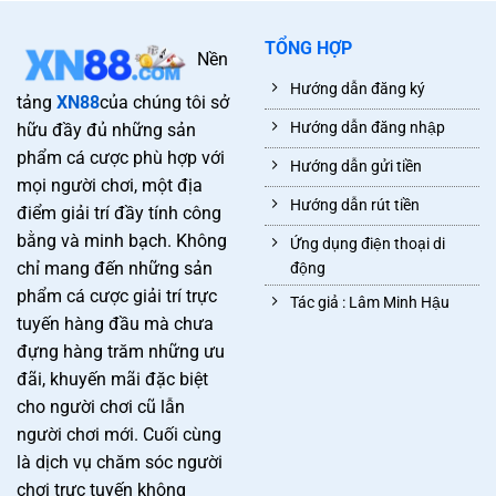
TỔNG HỢP
Nền
Hướng dẫn đăng ký
tảng
XN88
của chúng tôi sở
Hướng dẫn đăng nhập
hữu đầy đủ những sản
phẩm cá cược phù hợp với
Hướng dẫn gửi tiền
mọi người chơi, một địa
Hướng dẫn rút tiền
điểm giải trí đầy tính công
bằng và minh bạch. Không
Ứng dụng điện thoại di
chỉ mang đến những sản
động
phẩm cá cược giải trí trực
Tác giả : Lâm Minh Hậu
tuyến hàng đầu mà chưa
đựng hàng trăm những ưu
đãi, khuyến mãi đặc biệt
cho người chơi cũ lẫn
người chơi mới. Cuối cùng
là dịch vụ chăm sóc người
chơi trực tuyến không