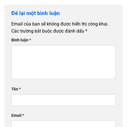
Để lại một bình luận
Email của bạn sẽ không được hiển thị công khai.
Các trường bắt buộc được đánh dấu
*
Bình luận
*
Tên
*
Email
*