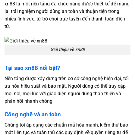
xn88 là một nền tảng đa chức năng được thiết kế để mang
lại trải nghiệm người dùng an toàn và thuận tiện trong
nhiều lĩnh vực, từ trò chơi trực tuyến đến thanh toán điện
tử.
Giới thiệu về xn88
Tại sao xn88 nổi bật?
Nền tảng được xây dựng trên cơ sở công nghệ hiện đại, tối
ưu hóa hiệu suất và bảo mật. Người dùng có thể truy cập
mọi nơi, mọi lúc với giao diện người dùng thân thiện và
phản hồi nhanh chóng.
Công nghệ và an toàn
Chúng tôi áp dụng các chuẩn mã hóa mạnh, kiểm thử bảo
mật liên tục và tuân thủ các quy định về quyền riêng tư để