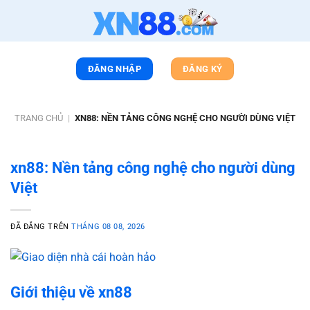
Chuyển
đến
nội
dung
ĐĂNG NHẬP
ĐĂNG KÝ
TRANG CHỦ
|
XN88: NỀN TẢNG CÔNG NGHỆ CHO NGƯỜI DÙNG VIỆT
xn88: Nền tảng công nghệ cho người dùng
Việt
ĐÃ ĐĂNG TRÊN
THÁNG 08 08, 2026
Giới thiệu về xn88