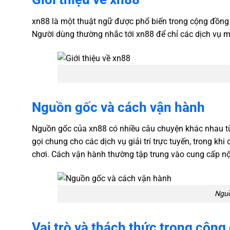
xn88 là một thuật ngữ được phổ biến trong cộng đồng tr
Người dùng thường nhắc tới xn88 để chỉ các dịch vụ ma
Nguồn gốc và cách vận hành
Nguồn gốc của xn88 có nhiều câu chuyện khác nhau tù
gọi chung cho các dịch vụ giải trí trực tuyến, trong k
chơi. Cách vận hành thường tập trung vào cung cấp nội
Nguồ
Vai trò và thách thức trong cộng