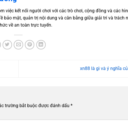
ồm việc kết nối người chơi với các trò chơi, cộng đồng và các hì
đề bảo mật, quản trị nội dung và cân bằng giữa giải trí và trách 
hức về an toàn trực tuyến.
xn88 là gì và ý nghĩa c
ác trường bắt buộc được đánh dấu
*