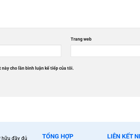
Trang web
 này cho lần bình luận kế tiếp của tôi.
TỔNG HỢP
LIÊN KẾT 
ở hữu đầy đủ