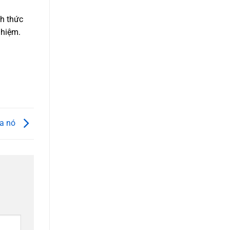
nh thức
nhiệm.
ủa nó