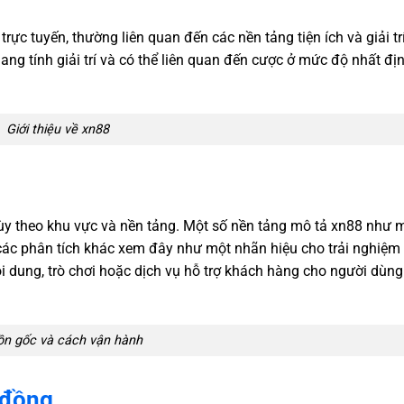
ực tuyến, thường liên quan đến các nền tảng tiện ích và giải trí
ng tính giải trí và có thể liên quan đến cược ở mức độ nhất địn
Giới thiệu về xn88
y theo khu vực và nền tảng. Một số nền tảng mô tả xn88 như 
hi các phân tích khác xem đây như một nhãn hiệu cho trải nghiệm
 dung, trò chơi hoặc dịch vụ hỗ trợ khách hàng cho người dùng
n gốc và cách vận hành
 đồng