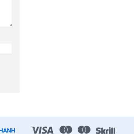
NHANH