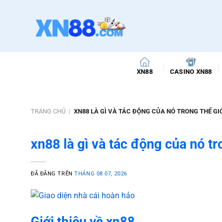
Chuyển
đến
nội
dung
XN88
CASINO XN88
TRANG CHỦ
|
XN88 LÀ GÌ VÀ TÁC ĐỘNG CỦA NÓ TRONG THẾ GI
xn88 là gì và tác động của nó tr
ĐÃ ĐĂNG TRÊN
THÁNG 08 07, 2026
Giới thiệu về xn88