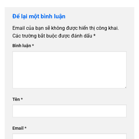
Để lại một bình luận
Email của bạn sẽ không được hiển thị công khai.
Các trường bắt buộc được đánh dấu
*
Bình luận
*
Tên
*
Email
*