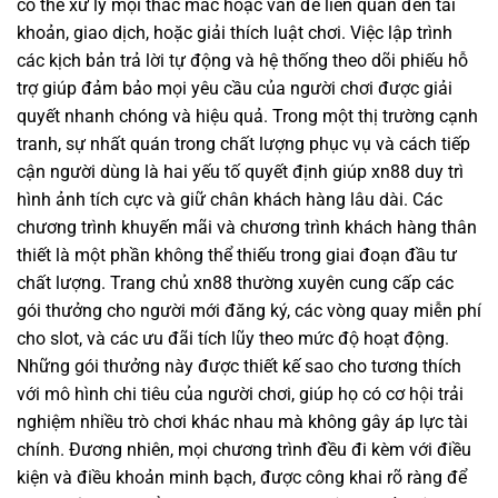
có thể xử lý mọi thắc mắc hoặc vấn đề liên quan đến tài
khoản, giao dịch, hoặc giải thích luật chơi. Việc lập trình
các kịch bản trả lời tự động và hệ thống theo dõi phiếu hỗ
trợ giúp đảm bảo mọi yêu cầu của người chơi được giải
quyết nhanh chóng và hiệu quả. Trong một thị trường cạnh
tranh, sự nhất quán trong chất lượng phục vụ và cách tiếp
cận người dùng là hai yếu tố quyết định giúp xn88 duy trì
hình ảnh tích cực và giữ chân khách hàng lâu dài. Các
chương trình khuyến mãi và chương trình khách hàng thân
thiết là một phần không thể thiếu trong giai đoạn đầu tư
chất lượng. Trang chủ xn88 thường xuyên cung cấp các
gói thưởng cho người mới đăng ký, các vòng quay miễn phí
cho slot, và các ưu đãi tích lũy theo mức độ hoạt động.
Những gói thưởng này được thiết kế sao cho tương thích
với mô hình chi tiêu của người chơi, giúp họ có cơ hội trải
nghiệm nhiều trò chơi khác nhau mà không gây áp lực tài
chính. Đương nhiên, mọi chương trình đều đi kèm với điều
kiện và điều khoản minh bạch, được công khai rõ ràng để