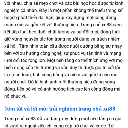
với nhau, chia sẻ mẹo chơi và các bài học học được từ kinh
nghiệm cá nhân. Đây là một phần không thể thiếu trong kế
hoạch phát triển dài hạn, giúp xây dựng một cộng đồng
mạnh mẽ và gắn kết với thương hiệu. Trang chủ xn88 cam
kết tiếp tục theo đuổi chất lượng và sự đổi mới, đồng thời
giữ vững nguyên tắc tôn trọng người dùng và trách nhiệm
xã hội. Tầm nhìn toàn cầu được nuôi dưỡng bằng sự nhạy
bén với xu hướng công nghệ, sự phục vụ tận tình và mạng
lưới đối tác rộng lớn. Một nền tảng có thể thích ứng với mọi
biến động của thị trường và vẫn duy trì được giá trị cốt lõi
là sự an toàn, tính công bằng và niềm vui giải trí cho mọi
người chơi. Đó là hình ảnh một thương hiệu đang sống
động, tiến bộ và có ảnh hưởng tích cực lên cộng đồng mà
nó phục vụ.
Tóm tắt và lời mời trải nghiệm trang chủ xn88
Trang chủ xn88 đã và đang xây dựng một nền tảng có giá
trị vượt ra ngoài việc chỉ cung cấp trò chơi và cược. Từ