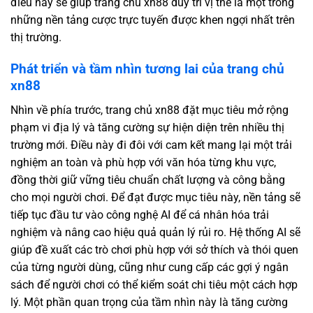
điều này sẽ giúp trang chủ xn88 duy trì vị thế là một trong
những nền tảng cược trực tuyến được khen ngợi nhất trên
thị trường.
Phát triển và tầm nhìn tương lai của trang chủ
xn88
Nhìn về phía trước, trang chủ xn88 đặt mục tiêu mở rộng
phạm vi địa lý và tăng cường sự hiện diện trên nhiều thị
trường mới. Điều này đi đôi với cam kết mang lại một trải
nghiệm an toàn và phù hợp với văn hóa từng khu vực,
đồng thời giữ vững tiêu chuẩn chất lượng và công bằng
cho mọi người chơi. Để đạt được mục tiêu này, nền tảng sẽ
tiếp tục đầu tư vào công nghệ AI để cá nhân hóa trải
nghiệm và nâng cao hiệu quả quản lý rủi ro. Hệ thống AI sẽ
giúp đề xuất các trò chơi phù hợp với sở thích và thói quen
của từng người dùng, cũng như cung cấp các gợi ý ngân
sách để người chơi có thể kiểm soát chi tiêu một cách hợp
lý. Một phần quan trọng của tầm nhìn này là tăng cường