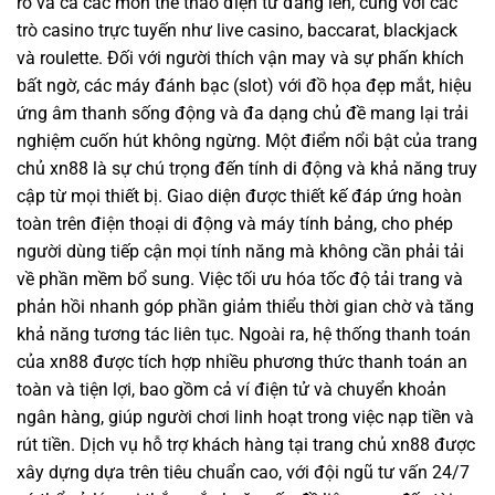
rổ và cả các môn thể thao điện tử đang lên, cùng với các
trò casino trực tuyến như live casino, baccarat, blackjack
và roulette. Đối với người thích vận may và sự phấn khích
bất ngờ, các máy đánh bạc (slot) với đồ họa đẹp mắt, hiệu
ứng âm thanh sống động và đa dạng chủ đề mang lại trải
nghiệm cuốn hút không ngừng. Một điểm nổi bật của trang
chủ xn88 là sự chú trọng đến tính di động và khả năng truy
cập từ mọi thiết bị. Giao diện được thiết kế đáp ứng hoàn
toàn trên điện thoại di động và máy tính bảng, cho phép
người dùng tiếp cận mọi tính năng mà không cần phải tải
về phần mềm bổ sung. Việc tối ưu hóa tốc độ tải trang và
phản hồi nhanh góp phần giảm thiểu thời gian chờ và tăng
khả năng tương tác liên tục. Ngoài ra, hệ thống thanh toán
của xn88 được tích hợp nhiều phương thức thanh toán an
toàn và tiện lợi, bao gồm cả ví điện tử và chuyển khoản
ngân hàng, giúp người chơi linh hoạt trong việc nạp tiền và
rút tiền. Dịch vụ hỗ trợ khách hàng tại trang chủ xn88 được
xây dựng dựa trên tiêu chuẩn cao, với đội ngũ tư vấn 24/7