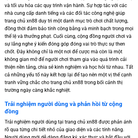
và tối ưu hóa các quy trình vận hành. Sự hợp tác với các
nhà cung cấp danh tiếng và các đối tác công nghệ giúp
trang chủ xn88 duy trì một danh mục trò chơi chất lượng,
đồng thời đảm bảo tính công bằng và minh bạch trong mọi
thể lệ và thưởng phạt. Cuối cùng, cộng đồng người chơi và
sự lắng nghe ý kiến đóng góp đóng vai trò thực sự then
chốt. Đây không chỉ là một nơi để cược mà còn là một
không gian mở để người chơi tham gia vào quá trình cải
thiện nền tảng, chia sẻ kinh nghiệm và học hỏi từ nhau. Tất
cả những yếu tố này kết hợp lại để tạo nên một vị thế cạnh
tranh vững chắc cho trang chủ xn88 trong bối cảnh thị
trường ngày càng khắc nghiệt.
Trải nghiệm người dùng và phản hồi từ cộng
đồng
Trải nghiệm người dùng tại trang chủ xn88 được phản ánh
rõ qua từng chi tiết nhỏ của giao diện và các tính năng.
Người dùng mới dễ dàng đăng ký, xác thực và bắt đầu với