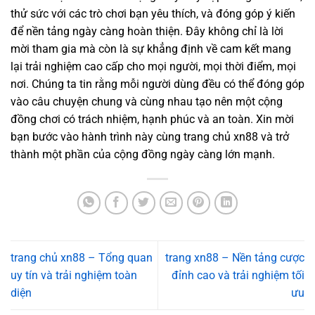
thử sức với các trò chơi bạn yêu thích, và đóng góp ý kiến
để nền tảng ngày càng hoàn thiện. Đây không chỉ là lời
mời tham gia mà còn là sự khẳng định về cam kết mang
lại trải nghiệm cao cấp cho mọi người, mọi thời điểm, mọi
nơi. Chúng ta tin rằng mỗi người dùng đều có thể đóng góp
vào câu chuyện chung và cùng nhau tạo nên một cộng
đồng chơi có trách nhiệm, hạnh phúc và an toàn. Xin mời
bạn bước vào hành trình này cùng trang chủ xn88 và trở
thành một phần của cộng đồng ngày càng lớn mạnh.
trang chủ xn88 – Tổng quan
trang xn88 – Nền tảng cược
uy tín và trải nghiệm toàn
đỉnh cao và trải nghiệm tối
diện
ưu